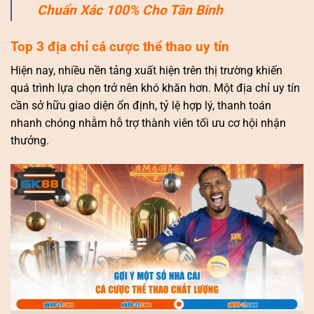
Chuẩn Xác 100% Cho Tân Binh
Top 3 địa chỉ cá cược thể thao uy tín
Hiện nay, nhiều nền tảng xuất hiện trên thị trường khiến
quá trình lựa chọn trở nên khó khăn hơn. Một địa chỉ uy tín
cần sở hữu giao diện ổn định, tỷ lệ hợp lý, thanh toán
nhanh chóng nhằm hỗ trợ thành viên tối ưu cơ hội nhận
thưởng.