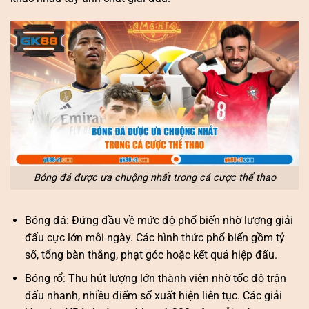
Bóng đá được ưa chuộng nhất trong cá cược thể thao
Bóng đá: Đứng đầu về mức độ phổ biến nhờ lượng giải
đấu cực lớn mỗi ngày. Các hình thức phổ biến gồm tỷ
số, tổng bàn thắng, phạt góc hoặc kết quả hiệp đấu.
Bóng rổ: Thu hút lượng lớn thành viên nhờ tốc độ trận
đấu nhanh, nhiều điểm số xuất hiện liên tục. Các giải