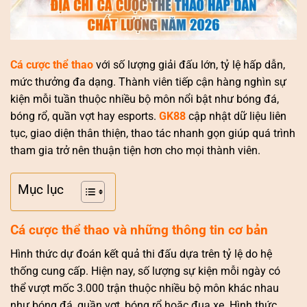
Cá cược thể thao
với số lượng giải đấu lớn, tỷ lệ hấp dẫn,
mức thưởng đa dạng. Thành viên tiếp cận hàng nghìn sự
kiện mỗi tuần thuộc nhiều bộ môn nổi bật như bóng đá,
bóng rổ, quần vợt hay esports.
GK88
cập nhật dữ liệu liên
tục, giao diện thân thiện, thao tác nhanh gọn giúp quá trình
tham gia trở nên thuận tiện hơn cho mọi thành viên.
Mục lục
Cá cược thể thao và những thông tin cơ bản
Hình thức dự đoán kết quả thi đấu dựa trên tỷ lệ do hệ
thống cung cấp. Hiện nay, số lượng sự kiện mỗi ngày có
thể vượt mốc 3.000 trận thuộc nhiều bộ môn khác nhau
như bóng đá, quần vợt, bóng rổ hoặc đua xe. Hình thức