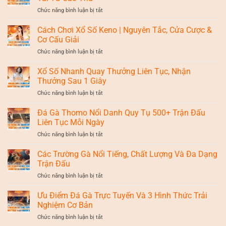
Đề
Đại
ở
Chức năng bình luận bị tắt
Chuẩn
Dương,
Phương
Xác,
Nhận
Pháp
Cách Chơi Xổ Số Keno | Nguyên Tắc, Cửa Cược &
Tối
Thưởng
Soi
Ưu
Cơ Cấu Giải
Lớn
Cầu
Đến
ở
Chức năng bình luận bị tắt
Lô
85%
Cách
Hiệu
Tỷ
Chơi
Xổ Số Nhanh Quay Thưởng Liên Tục, Nhận
Quả,
Lệ
Xổ
Được
Thưởng Sau 1 Giây
Thắng
Số
Truyền
ở
Chức năng bình luận bị tắt
Keno
Tai
Xổ
|
Từ
Số
Đá Gà Thomo Nổi Danh Quy Tụ 500+ Trận Đấu
Nguyên
Cao
Nhanh
Tắc,
Liên Tục Mỗi Ngày
Thủ
Quay
Cửa
ở
Chức năng bình luận bị tắt
Thưởng
Cược
Đá
Liên
&
Gà
Các Trường Gà Nổi Tiếng, Chất Lượng Và Đa Dạng
Tục,
Cơ
Thomo
Nhận
Trận Đấu
Cấu
Nổi
Thưởng
Giải
ở
Chức năng bình luận bị tắt
Danh
Sau
Các
Quy
1
Trường
Ưu Điểm Đá Gà Trực Tuyến Và 3 Hình Thức Trải
Tụ
Giây
Gà
500+
Nghiệm Cơ Bản
Nổi
Trận
ở
Chức năng bình luận bị tắt
Tiếng,
Đấu
Ưu