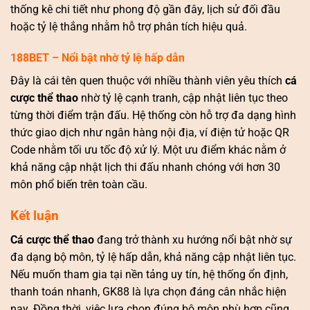
thống kê chi tiết như phong độ gần đây, lịch sử đối đầu
hoặc tỷ lệ thắng nhằm hỗ trợ phân tích hiệu quả.
188BET – Nổi bật nhờ tỷ lệ hấp dẫn
Đây là cái tên quen thuộc với nhiều thành viên yêu thích
cá
cược thể thao
nhờ tỷ lệ cạnh tranh, cập nhật liên tục theo
từng thời điểm trận đấu. Hệ thống còn hỗ trợ đa dạng hình
thức giao dịch như ngân hàng nội địa, ví điện tử hoặc QR
Code nhằm tối ưu tốc độ xử lý. Một ưu điểm khác nằm ở
khả năng cập nhật lịch thi đấu nhanh chóng với hơn 30
môn phổ biến trên toàn cầu.
Kết luận
Cá cược thể thao
đang trở thành xu hướng nổi bật nhờ sự
đa dạng bộ môn, tỷ lệ hấp dẫn, khả năng cập nhật liên tục.
Nếu muốn tham gia tại nền tảng uy tín, hệ thống ổn định,
thanh toán nhanh, GK88 là lựa chọn đáng cân nhắc hiện
nay. Đồng thời, việc lựa chọn đúng bộ môn phù hợp cũng