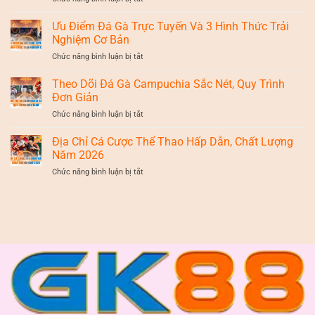
Danh
Sau
Các
Quy
1
Trường
Ưu Điểm Đá Gà Trực Tuyến Và 3 Hình Thức Trải
Tụ
Giây
Gà
500+
Nghiệm Cơ Bản
Nổi
Trận
ở
Chức năng bình luận bị tắt
Tiếng,
Đấu
Ưu
Chất
Liên
Điểm
Theo Dõi Đá Gà Campuchia Sắc Nét, Quy Trình
Lượng
Tục
Đá
Và
Đơn Giản
Mỗi
Gà
Đa
Ngày
ở
Chức năng bình luận bị tắt
Trực
Dạng
Theo
Tuyến
Trận
Dõi
Địa Chỉ Cá Cược Thể Thao Hấp Dẫn, Chất Lượng
Và
Đấu
Đá
3
Năm 2026
Gà
Hình
ở
Chức năng bình luận bị tắt
Campuchia
Thức
Địa
Sắc
Trải
Chỉ
Nét,
Nghiệm
Cá
Quy
Cơ
Cược
Trình
Bản
Thể
Đơn
Thao
Giản
Hấp
Dẫn,
Chất
Lượng
Năm
2026