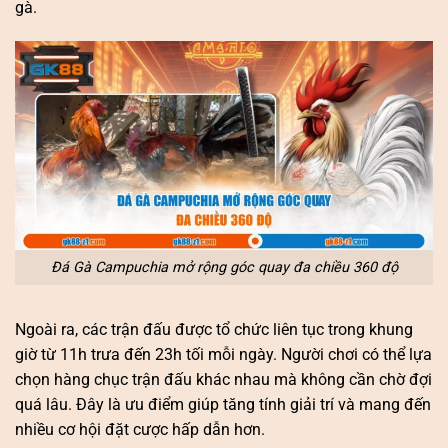
gà.
Đá Gà Campuchia mở rộng góc quay đa chiều 360 độ
Ngoài ra, các trận đấu được tổ chức liên tục trong khung
giờ từ 11h trưa đến 23h tối mỗi ngày. Người chơi có thể lựa
chọn hàng chục trận đấu khác nhau mà không cần chờ đợi
quá lâu. Đây là ưu điểm giúp tăng tính giải trí và mang đến
nhiều cơ hội đặt cược hấp dẫn hơn.