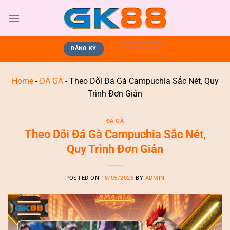
Skip
to
content
ĐĂNG KÝ
ĐĂNG NHẬP
Home
-
ĐÁ GÀ
-
Theo Dõi Đá Gà Campuchia Sắc Nét, Quy
Trình Đơn Giản
ĐÁ GÀ
Theo Dõi Đá Gà Campuchia Sắc Nét,
Quy Trình Đơn Giản
POSTED ON
18/05/2026
BY
ADMIN