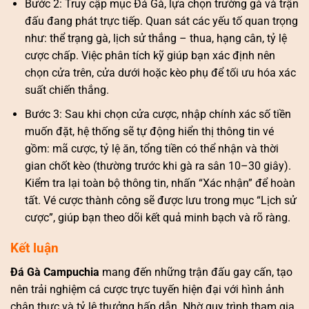
Bước 2: Truy cập mục Đá Gà, lựa chọn trường gà và trận
đấu đang phát trực tiếp. Quan sát các yếu tố quan trọng
như: thể trạng gà, lịch sử thắng – thua, hạng cân, tỷ lệ
cược chấp. Việc phân tích kỹ giúp bạn xác định nên
chọn cửa trên, cửa dưới hoặc kèo phụ để tối ưu hóa xác
suất chiến thắng.
Bước 3: Sau khi chọn cửa cược, nhập chính xác số tiền
muốn đặt, hệ thống sẽ tự động hiển thị thông tin vé
gồm: mã cược, tỷ lệ ăn, tổng tiền có thể nhận và thời
gian chốt kèo (thường trước khi gà ra sân 10–30 giây).
Kiểm tra lại toàn bộ thông tin, nhấn “Xác nhận” để hoàn
tất. Vé cược thành công sẽ được lưu trong mục “Lịch sử
cược”, giúp bạn theo dõi kết quả minh bạch và rõ ràng.
Kết luận
Đá Gà Campuchia
mang đến những trận đấu gay cấn, tạo
nên trải nghiệm cá cược trực tuyến hiện đại với hình ảnh
chân thực và tỷ lệ thưởng hấp dẫn. Nhờ quy trình tham gia